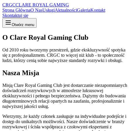
CRGC
CLARE ROYAL GAMING
Strona Główna
O Nas
Usługi
Aktualności
Galeria
Kontakt
Skontaktuj się
Otwórz menu
O Clare Royal Gaming Club
Od 2010 roku tworzymy przestrzeń, gdzie ekskluzywność spotyka
się z profesjonalizmem. CRGC to więcej niż klub - to społeczność
ludzi, którzy cenią sobie najwyższe standardy rozrywki i obsługi.
Nasza Misja
Misją Clare Royal Gaming Club jest dostarczanie niezapomnianych
doświadczeń rozrywkowych w atmosferze luksusowej
ekskluzywności i pełnego bezpieczeństwa. Dążymy do budowania
długoterminowych relacji opartych na zaufaniu, profesjonalizmie i
najwyższej jakości usług.
Wierzymy, że każdy członek zasługuje na indywidualne podejście i
dostęp do unikalnych możliwości. Nasze doświadczenie w branży
rozrywkowej i ścisła współpraca z czołowymi ekspertami z