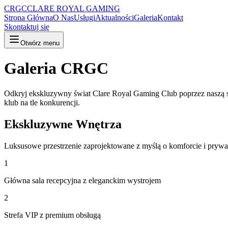
CRGC
CLARE ROYAL GAMING
Strona Główna
O Nas
Usługi
Aktualności
Galeria
Kontakt
Skontaktuj się
Otwórz menu
Galeria CRGC
Odkryj ekskluzywny świat Clare Royal Gaming Club poprzez naszą st
klub na tle konkurencji.
Ekskluzywne Wnętrza
Luksusowe przestrzenie zaprojektowane z myślą o komforcie i pryw
1
Główna sala recepcyjna z eleganckim wystrojem
2
Strefa VIP z premium obsługą